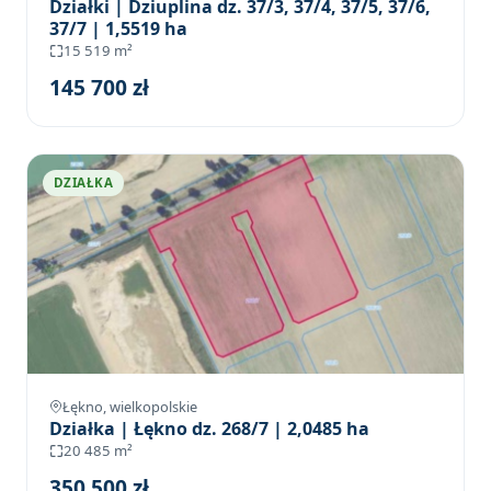
Działki | Dziuplina dz. 37/3, 37/4, 37/5, 37/6,
37/7 | 1,5519 ha
15 519 m²
145 700 zł
DZIAŁKA
Łękno, wielkopolskie
Działka | Łękno dz. 268/7 | 2,0485 ha
20 485 m²
350 500 zł