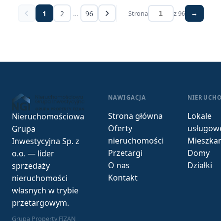
…
1
2
96
Strona
z 96
→
NAWIGACJA
NIERUCH
Strona główna
Lokale
Nieruchomościowa
Oferty
usługow
Grupa
nieruchomości
Mieszkan
Inwestycyjna Sp. z
Przetargi
Domy
o.o. — lider
O nas
Działki
sprzedaży
Kontakt
nieruchomości
własnych w trybie
przetargowym.
Grupa Property FIZAN