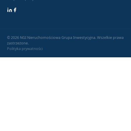
LinkedIn
Facebook
© 2026 NGI Nieruchomościowa Grupa Inwestycyjna. Wszelkie prawa
zastrzeżone.
Polityka prywatności