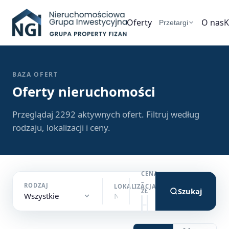
Oferty
O nas
K
Przetargi
BAZA OFERT
Oferty nieruchomości
Przeglądaj 2292 aktywnych ofert. Filtruj według
rodzaju, lokalizacji i ceny.
CENA
–
RODZAJ
LOKALIZACJA
Szukaj
ZŁ
Wszystkie
–